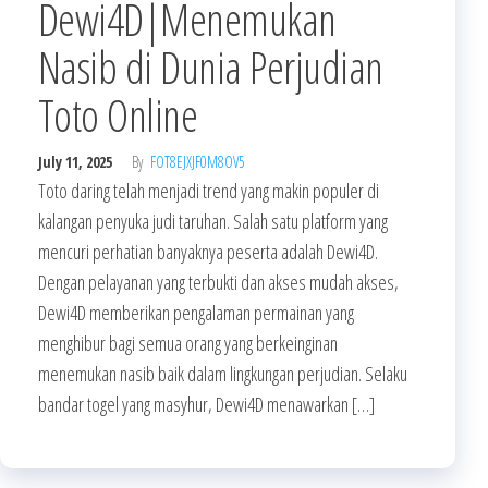
Dewi4D|Menemukan
Nasib di Dunia Perjudian
Toto Online
July 11, 2025
By
FOT8EJXJF0M8OV5
Toto daring telah menjadi trend yang makin populer di
kalangan penyuka judi taruhan. Salah satu platform yang
mencuri perhatian banyaknya peserta adalah Dewi4D.
Dengan pelayanan yang terbukti dan akses mudah akses,
Dewi4D memberikan pengalaman permainan yang
menghibur bagi semua orang yang berkeinginan
menemukan nasib baik dalam lingkungan perjudian. Selaku
bandar togel yang masyhur, Dewi4D menawarkan […]