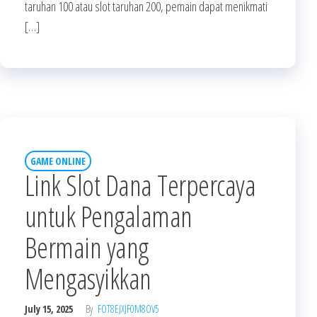
taruhan 100 atau slot taruhan 200, pemain dapat menikmati
[…]
GAME ONLINE
Link Slot Dana Terpercaya
untuk Pengalaman
Bermain yang
Mengasyikkan
July 15, 2025
By
FOT8EJXJF0M8OV5