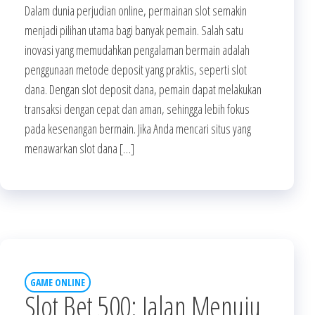
Dalam dunia perjudian online, permainan slot semakin
menjadi pilihan utama bagi banyak pemain. Salah satu
inovasi yang memudahkan pengalaman bermain adalah
penggunaan metode deposit yang praktis, seperti slot
dana. Dengan slot deposit dana, pemain dapat melakukan
transaksi dengan cepat dan aman, sehingga lebih fokus
pada kesenangan bermain. Jika Anda mencari situs yang
menawarkan slot dana […]
GAME ONLINE
Slot Bet 500: Jalan Menuju