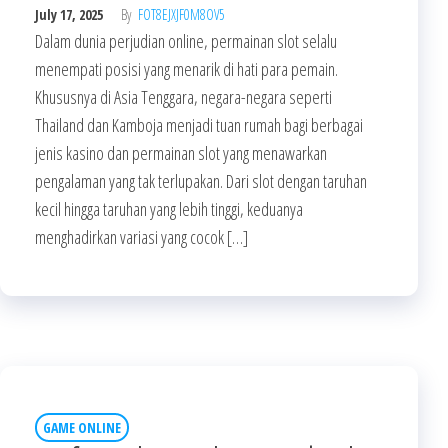
July 17, 2025
By
FOT8EJXJF0M8OV5
Dalam dunia perjudian online, permainan slot selalu
menempati posisi yang menarik di hati para pemain.
Khususnya di Asia Tenggara, negara-negara seperti
Thailand dan Kamboja menjadi tuan rumah bagi berbagai
jenis kasino dan permainan slot yang menawarkan
pengalaman yang tak terlupakan. Dari slot dengan taruhan
kecil hingga taruhan yang lebih tinggi, keduanya
menghadirkan variasi yang cocok […]
GAME ONLINE