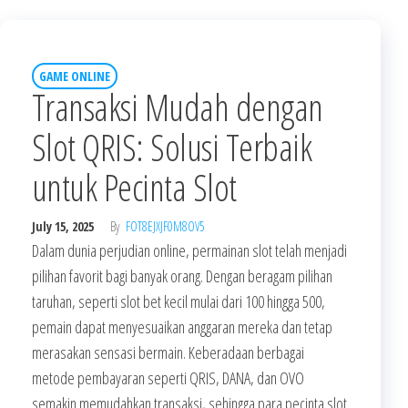
GAME ONLINE
Transaksi Mudah dengan
Slot QRIS: Solusi Terbaik
untuk Pecinta Slot
July 15, 2025
By
FOT8EJXJF0M8OV5
Dalam dunia perjudian online, permainan slot telah menjadi
pilihan favorit bagi banyak orang. Dengan beragam pilihan
taruhan, seperti slot bet kecil mulai dari 100 hingga 500,
pemain dapat menyesuaikan anggaran mereka dan tetap
merasakan sensasi bermain. Keberadaan berbagai
metode pembayaran seperti QRIS, DANA, dan OVO
semakin memudahkan transaksi, sehingga para pecinta slot