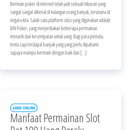
Bermain poker di internet telah jadi sebuah hiburan yang
sangat sangat dikenal di kalangan orang banyak, terutama di
negara kita. Salah satu platform situs yang digunakan adalah
IDN Poker, yang menyediakan beberapa permainan
menarik dan kesempatan untuk uang. Bagi para pemula,
tentu saja terdapat banyak yang yang perlu dipahami
supaya mampu bermain dengan baik dan […]
GAME ONLINE
Manfaat Permainan Slot