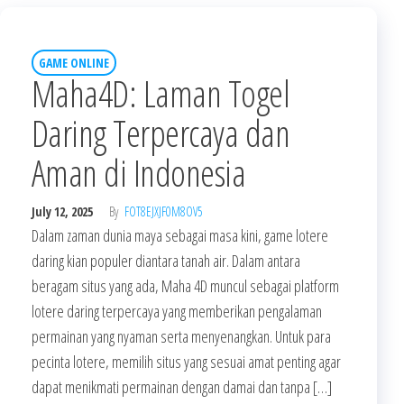
GAME ONLINE
Maha4D: Laman Togel
Daring Terpercaya dan
Aman di Indonesia
July 12, 2025
By
FOT8EJXJF0M8OV5
Dalam zaman dunia maya sebagai masa kini, game lotere
daring kian populer diantara tanah air. Dalam antara
beragam situs yang ada, Maha 4D muncul sebagai platform
lotere daring terpercaya yang memberikan pengalaman
permainan yang nyaman serta menyenangkan. Untuk para
pecinta lotere, memilih situs yang sesuai amat penting agar
dapat menikmati permainan dengan damai dan tanpa […]