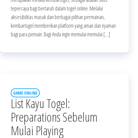
tepercaya bagi bertaruh dalam togel online. Melalui
aksesibilitas masuk dan berbagai pilihan permainan,
kembartogel memberikan platform yang aman dan nyaman
bagi para pemain. Bagi Anda ingin memulai memulai […]
GAME ONLINE
List Kayu Togel:
Preparations Sebelum
Mulai Playing