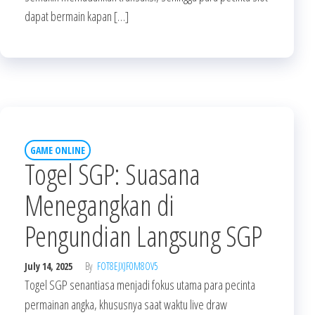
dapat bermain kapan […]
GAME ONLINE
Togel SGP: Suasana
Menegangkan di
Pengundian Langsung SGP
July 14, 2025
By
FOT8EJXJF0M8OV5
Togel SGP senantiasa menjadi fokus utama para pecinta
permainan angka, khususnya saat waktu live draw