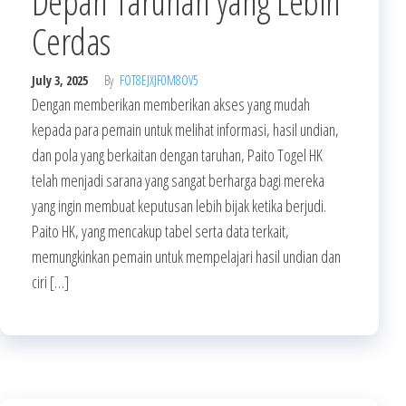
Depan Taruhan yang Lebih
Cerdas
July 3, 2025
By
FOT8EJXJF0M8OV5
Dengan memberikan memberikan akses yang mudah
kepada para pemain untuk melihat informasi, hasil undian,
dan pola yang berkaitan dengan taruhan, Paito Togel HK
telah menjadi sarana yang sangat berharga bagi mereka
yang ingin membuat keputusan lebih bijak ketika berjudi.
Paito HK, yang mencakup tabel serta data terkait,
memungkinkan pemain untuk mempelajari hasil undian dan
ciri […]