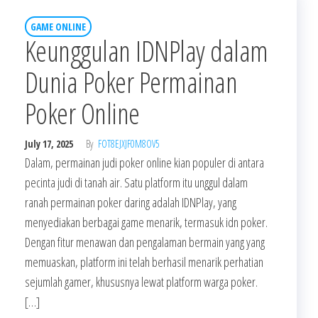
GAME ONLINE
Keunggulan IDNPlay dalam
Dunia Poker Permainan
Poker Online
July 17, 2025
By
FOT8EJXJF0M8OV5
Dalam, permainan judi poker online kian populer di antara
pecinta judi di tanah air. Satu platform itu unggul dalam
ranah permainan poker daring adalah IDNPlay, yang
menyediakan berbagai game menarik, termasuk idn poker.
Dengan fitur menawan dan pengalaman bermain yang yang
memuaskan, platform ini telah berhasil menarik perhatian
sejumlah gamer, khususnya lewat platform warga poker.
[…]