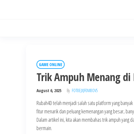
Skip
to
the
content
GAME ONLINE
Trik Ampuh Menang di 
August 6, 2025
By
FOT8EJXJF0M8OV5
Rubah4D telah menjadi salah satu platform yang banyak
fitur menarik dan peluang kemenangan yang besar, ban
Dalam artikel ini, kita akan membahas trik ampuh yan
bermain.