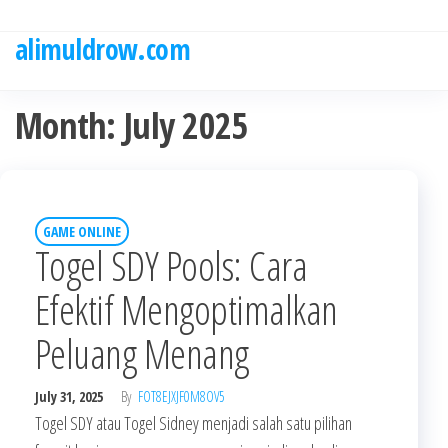
Skip
to
alimuldrow.com
the
content
Month:
July 2025
GAME ONLINE
Togel SDY Pools: Cara
Efektif Mengoptimalkan
Peluang Menang
July 31, 2025
By
FOT8EJXJF0M8OV5
Togel SDY atau Togel Sidney menjadi salah satu pilihan