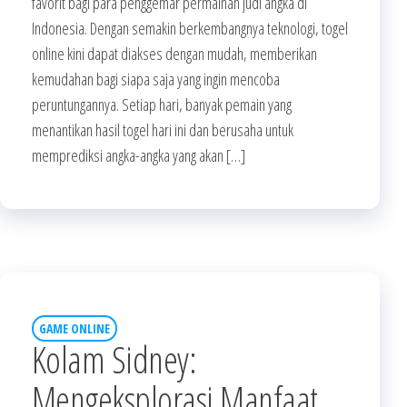
favorit bagi para penggemar permainan judi angka di
Indonesia. Dengan semakin berkembangnya teknologi, togel
online kini dapat diakses dengan mudah, memberikan
kemudahan bagi siapa saja yang ingin mencoba
peruntungannya. Setiap hari, banyak pemain yang
menantikan hasil togel hari ini dan berusaha untuk
memprediksi angka-angka yang akan […]
GAME ONLINE
Kolam Sidney:
Mengeksplorasi Manfaat