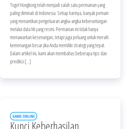
Togel Hongkong telah menjadi salah satu permainan yang
paling diminati di Indonesia. Setiap harinya, banyak pemain
yang menantikan pengeluaran angka-angka keberuntungan
melalui data hk yang resmi. Permainan ini tidak hanya
menawarkan kesenangan, tetapi juga peluang untuk meraih
kemenangan besar jika Anda memiliki strategi yang tepat.
Dalam artikel ini, kami akan membahas beberapa tips dan
prediksi […]
GAME ONLINE
Kunci Keberhasilan