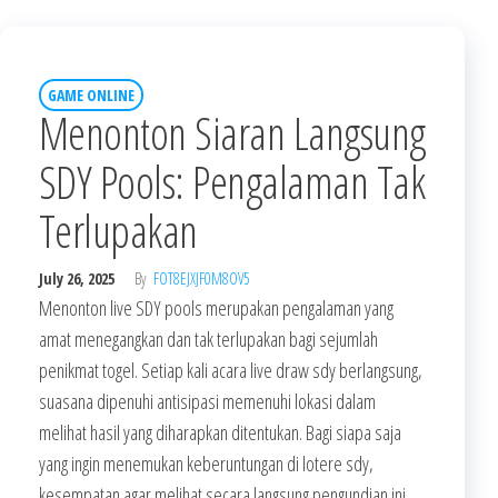
GAME ONLINE
Menonton Siaran Langsung
SDY Pools: Pengalaman Tak
Terlupakan
July 26, 2025
By
FOT8EJXJF0M8OV5
Menonton live SDY pools merupakan pengalaman yang
amat menegangkan dan tak terlupakan bagi sejumlah
penikmat togel. Setiap kali acara live draw sdy berlangsung,
suasana dipenuhi antisipasi memenuhi lokasi dalam
melihat hasil yang diharapkan ditentukan. Bagi siapa saja
yang ingin menemukan keberuntungan di lotere sdy,
kesempatan agar melihat secara langsung pengundian ini