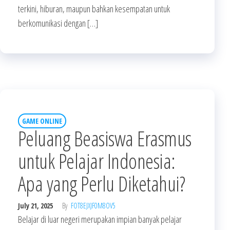
terkini, hiburan, maupun bahkan kesempatan untuk
berkomunikasi dengan […]
GAME ONLINE
Peluang Beasiswa Erasmus
untuk Pelajar Indonesia:
Apa yang Perlu Diketahui?
July 21, 2025
By
FOT8EJXJF0M8OV5
Belajar di luar negeri merupakan impian banyak pelajar