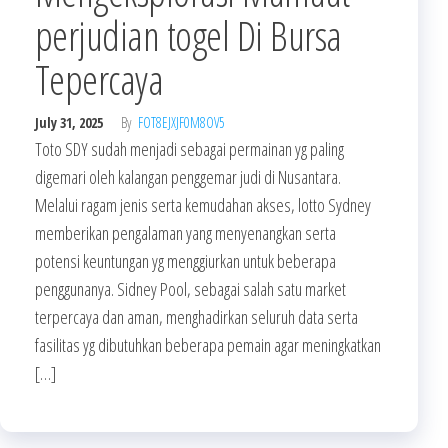
perjudian togel Di Bursa
Tepercaya
July 31, 2025
By
FOT8EJXJF0M8OV5
Toto SDY sudah menjadi sebagai permainan yg paling
digemari oleh kalangan penggemar judi di Nusantara.
Melalui ragam jenis serta kemudahan akses, lotto Sydney
memberikan pengalaman yang menyenangkan serta
potensi keuntungan yg menggiurkan untuk beberapa
penggunanya. Sidney Pool, sebagai salah satu market
terpercaya dan aman, menghadirkan seluruh data serta
fasilitas yg dibutuhkan beberapa pemain agar meningkatkan
[…]