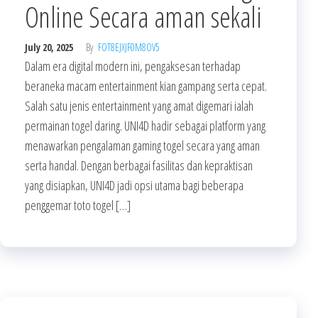
Online Secara aman sekali
July 20, 2025
By
FOT8EJXJF0M8OV5
Dalam era digital modern ini, pengaksesan terhadap
beraneka macam entertainment kian gampang serta cepat.
Salah satu jenis entertainment yang amat digemari ialah
permainan togel daring. UNI4D hadir sebagai platform yang
menawarkan pengalaman gaming togel secara yang aman
serta handal. Dengan berbagai fasilitas dan kepraktisan
yang disiapkan, UNI4D jadi opsi utama bagi beberapa
penggemar toto togel […]