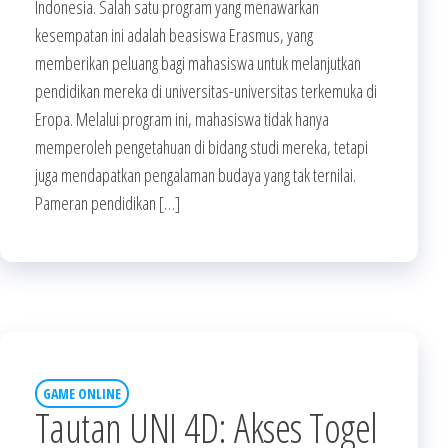
Indonesia. Salah satu program yang menawarkan
kesempatan ini adalah beasiswa Erasmus, yang
memberikan peluang bagi mahasiswa untuk melanjutkan
pendidikan mereka di universitas-universitas terkemuka di
Eropa. Melalui program ini, mahasiswa tidak hanya
memperoleh pengetahuan di bidang studi mereka, tetapi
juga mendapatkan pengalaman budaya yang tak ternilai.
Pameran pendidikan […]
GAME ONLINE
Tautan UNI 4D: Akses Togel