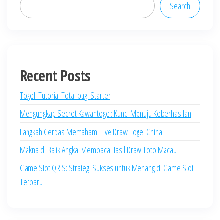
Search
Recent Posts
Togel: Tutorial Total bagi Starter
Mengungkap Secret Kawantogel: Kunci Menuju Keberhasilan
Langkah Cerdas Memahami Live Draw Togel China
Makna di Balik Angka: Membaca Hasil Draw Toto Macau
Game Slot QRIS: Strategi Sukses untuk Menang di Game Slot
Terbaru