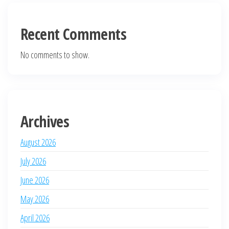
Recent Comments
No comments to show.
Archives
August 2026
July 2026
June 2026
May 2026
April 2026