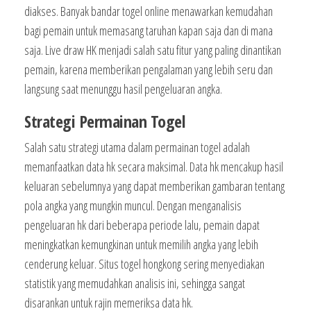
diakses. Banyak bandar togel online menawarkan kemudahan
bagi pemain untuk memasang taruhan kapan saja dan di mana
saja. Live draw HK menjadi salah satu fitur yang paling dinantikan
pemain, karena memberikan pengalaman yang lebih seru dan
langsung saat menunggu hasil pengeluaran angka.
Strategi Permainan Togel
Salah satu strategi utama dalam permainan togel adalah
memanfaatkan data hk secara maksimal. Data hk mencakup hasil
keluaran sebelumnya yang dapat memberikan gambaran tentang
pola angka yang mungkin muncul. Dengan menganalisis
pengeluaran hk dari beberapa periode lalu, pemain dapat
meningkatkan kemungkinan untuk memilih angka yang lebih
cenderung keluar. Situs togel hongkong sering menyediakan
statistik yang memudahkan analisis ini, sehingga sangat
disarankan untuk rajin memeriksa data hk.