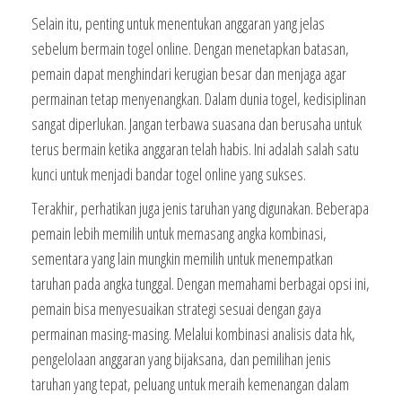
Selain itu, penting untuk menentukan anggaran yang jelas
sebelum bermain togel online. Dengan menetapkan batasan,
pemain dapat menghindari kerugian besar dan menjaga agar
permainan tetap menyenangkan. Dalam dunia togel, kedisiplinan
sangat diperlukan. Jangan terbawa suasana dan berusaha untuk
terus bermain ketika anggaran telah habis. Ini adalah salah satu
kunci untuk menjadi bandar togel online yang sukses.
Terakhir, perhatikan juga jenis taruhan yang digunakan. Beberapa
pemain lebih memilih untuk memasang angka kombinasi,
sementara yang lain mungkin memilih untuk menempatkan
taruhan pada angka tunggal. Dengan memahami berbagai opsi ini,
pemain bisa menyesuaikan strategi sesuai dengan gaya
permainan masing-masing. Melalui kombinasi analisis data hk,
pengelolaan anggaran yang bijaksana, dan pemilihan jenis
taruhan yang tepat, peluang untuk meraih kemenangan dalam