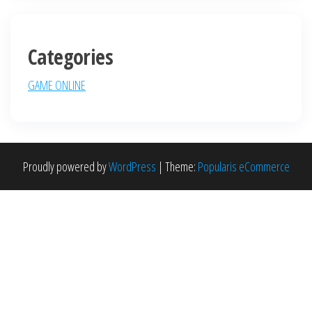
Categories
GAME ONLINE
Proudly powered by
WordPress
|
Theme:
Popularis eCommerce