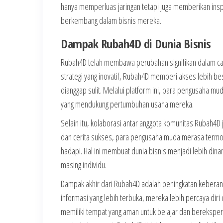
hanya memperluas jaringan tetapi juga memberikan ins
berkembang dalam bisnis mereka.
Dampak Rubah4D di Dunia Bisnis
Rubah4D telah membawa perubahan signifikan dalam ca
strategi yang inovatif, Rubah4D memberi akses lebih b
dianggap sulit. Melalui platform ini, para pengusaha 
yang mendukung pertumbuhan usaha mereka.
Selain itu, kolaborasi antar anggota komunitas Rubah4D
dan cerita sukses, para pengusaha muda merasa termoti
hadapi. Hal ini membuat dunia bisnis menjadi lebih di
masing individu.
Dampak akhir dari Rubah4D adalah peningkatan keberan
informasi yang lebih terbuka, mereka lebih percaya di
memiliki tempat yang aman untuk belajar dan bereksp