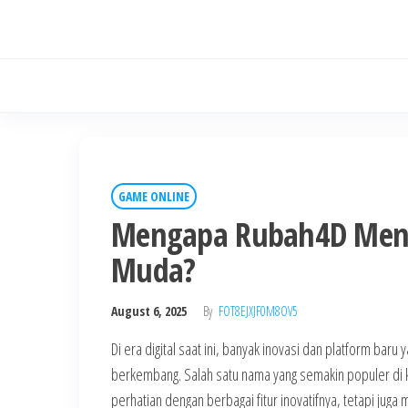
Skip
to
the
content
GAME ONLINE
Mengapa Rubah4D Menja
Muda?
August 6, 2025
By
FOT8EJXJF0M8OV5
Di era digital saat ini, banyak inovasi dan platform b
berkembang. Salah satu nama yang semakin populer di 
perhatian dengan berbagai fitur inovatifnya, tetapi jug