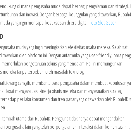
mendukung di mana pengusaha muda dapat berbagi pengalaman dan strategi. I
ertumbuhan dan inovasi. Dengan berbagai keunggulan yang ditawarkan, Rubah
muda yang ingin mencapai kesuksesan di era digital.
Toto Slot Gacor
D
gusaha muda yang ingin meningkatkan efektivitas usaha mereka. Salah satu
itawarkan oleh platform ini. Dengan antarmuka yang user-friendly, para pen
pa memerlukan pengetahuan teknis yang mendalam. Hal ini memungkinkan
 mereka tanpa terbebani oleh masalah teknologi.
analitik yang canggih, membantu para pengusaha dalam membuat keputusan y
guna dapat mengevaluasi kinerja bisnis mereka dan menyesuaikan strategi
erhadap perilaku konsumen dan tren pasar yang ditawarkan oleh Rubah4D 
ien.
ilai tambah utama dari Rubah4D. Pengguna tidak hanya dapat mengandalkan
ri pengusaha lain yang telah berpengalaman. Interaksi dalam komunitas ini t