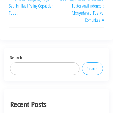
navigation
Post
Post
Saat Ini: Hasil Paling Cepat dan
Teater Anvil Indonesia
Tepat
Mengudara di Festival
Komunitas
Search
Search
Recent Posts