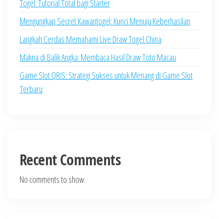
Togel: Tutorial Total bagi Starter
Mengungkap Secret Kawantogel: Kunci Menuju Keberhasilan
Langkah Cerdas Memahami Live Draw Togel China
Makna di Balik Angka: Membaca Hasil Draw Toto Macau
Game Slot QRIS: Strategi Sukses untuk Menang di Game Slot
Terbaru
Recent Comments
No comments to show.