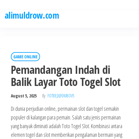
Skip
to
alimuldrow.com
the
content
GAME ONLINE
Pemandangan Indah di
Balik Layar Toto Togel Slot
August 5, 2025
By
FOT8EJXJF0M8OV5
Di dunia perjudian online, permainan slot dan togel semakin
populer di kalangan para pemain. Salah satu jenis permainan
yang banyak diminati adalah Toto Togel Slot. Kombinasi antara
elemen togel dan slot memberikan pengalaman bermain yang