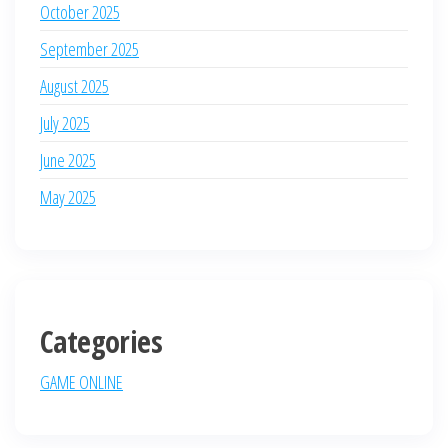
October 2025
September 2025
August 2025
July 2025
June 2025
May 2025
Categories
GAME ONLINE