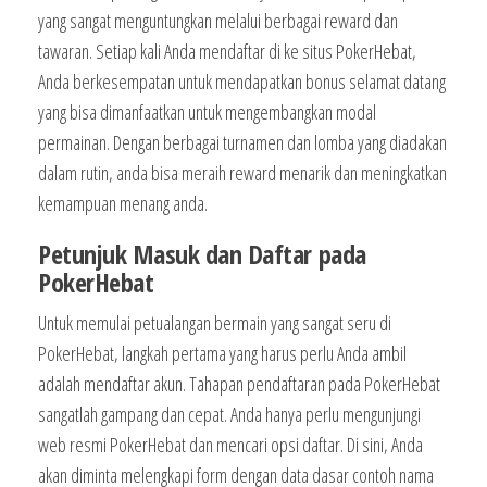
yang sangat menguntungkan melalui berbagai reward dan
tawaran. Setiap kali Anda mendaftar di ke situs PokerHebat,
Anda berkesempatan untuk mendapatkan bonus selamat datang
yang bisa dimanfaatkan untuk mengembangkan modal
permainan. Dengan berbagai turnamen dan lomba yang diadakan
dalam rutin, anda bisa meraih reward menarik dan meningkatkan
kemampuan menang anda.
Petunjuk Masuk dan Daftar pada
PokerHebat
Untuk memulai petualangan bermain yang sangat seru di
PokerHebat, langkah pertama yang harus perlu Anda ambil
adalah mendaftar akun. Tahapan pendaftaran pada PokerHebat
sangatlah gampang dan cepat. Anda hanya perlu mengunjungi
web resmi PokerHebat dan mencari opsi daftar. Di sini, Anda
akan diminta melengkapi form dengan data dasar contoh nama