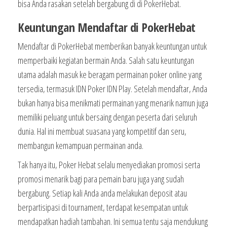
bisa Anda rasakan setelah bergabung di di PokerHebat.
Keuntungan Mendaftar di PokerHebat
Mendaftar di PokerHebat memberikan banyak keuntungan untuk
memperbaiki kegiatan bermain Anda. Salah satu keuntungan
utama adalah masuk ke beragam permainan poker online yang
tersedia, termasuk IDN Poker IDN Play. Setelah mendaftar, Anda
bukan hanya bisa menikmati permainan yang menarik namun juga
memiliki peluang untuk bersaing dengan peserta dari seluruh
dunia. Hal ini membuat suasana yang kompetitif dan seru,
membangun kemampuan permainan anda.
Tak hanya itu, Poker Hebat selalu menyediakan promosi serta
promosi menarik bagi para pemain baru juga yang sudah
bergabung. Setiap kali Anda anda melakukan deposit atau
berpartisipasi di tournament, terdapat kesempatan untuk
mendapatkan hadiah tambahan. Ini semua tentu saja mendukung