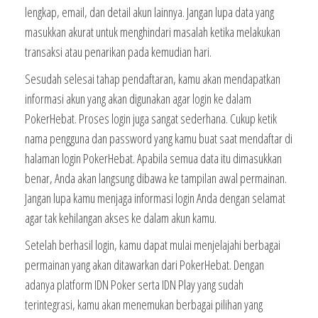
lengkap, email, dan detail akun lainnya. Jangan lupa data yang
masukkan akurat untuk menghindari masalah ketika melakukan
transaksi atau penarikan pada kemudian hari.
Sesudah selesai tahap pendaftaran, kamu akan mendapatkan
informasi akun yang akan digunakan agar login ke dalam
PokerHebat. Proses login juga sangat sederhana. Cukup ketik
nama pengguna dan password yang kamu buat saat mendaftar di
halaman login PokerHebat. Apabila semua data itu dimasukkan
benar, Anda akan langsung dibawa ke tampilan awal permainan.
Jangan lupa kamu menjaga informasi login Anda dengan selamat
agar tak kehilangan akses ke dalam akun kamu.
Setelah berhasil login, kamu dapat mulai menjelajahi berbagai
permainan yang akan ditawarkan dari PokerHebat. Dengan
adanya platform IDN Poker serta IDN Play yang sudah
terintegrasi, kamu akan menemukan berbagai pilihan yang