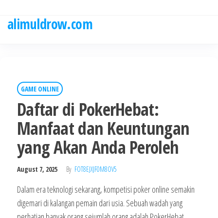
Skip
to
alimuldrow.com
the
content
GAME ONLINE
Daftar di PokerHebat:
Manfaat dan Keuntungan
yang Akan Anda Peroleh
August 7, 2025
By
FOT8EJXJF0M8OV5
Dalam era teknologi sekarang, kompetisi poker online semakin
digemari di kalangan pemain dari usia. Sebuah wadah yang
perhatian banyak orang sejumlah orang adalah PokerHebat.