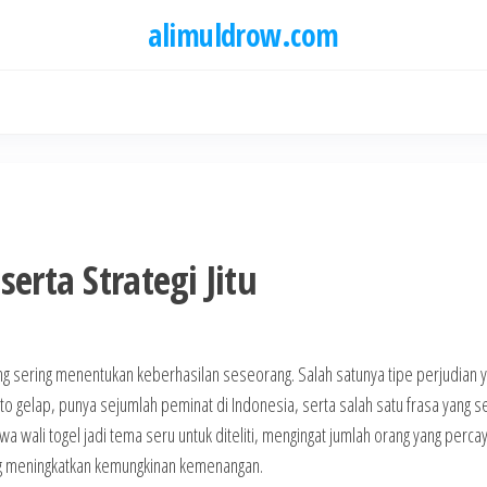
alimuldrow.com
serta Strategi Jitu
yang sering menentukan keberhasilan seseorang. Salah satunya tipe perjudian 
oto gelap, punya sejumlah peminat di Indonesia, serta salah satu frasa yang s
tiwa wali togel jadi tema seru untuk diteliti, mengingat jumlah orang yang perca
ng meningkatkan kemungkinan kemenangan.