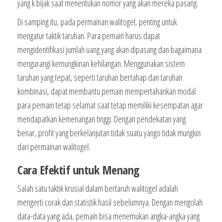
yang k bijak saat menentukan nomor yang akan mereka pasang.
Di samping itu, pada permainan walitogel, penting untuk
mengatur taktik taruhan. Para pemain harus dapat
mengidentifikasi jumlah uang yang akan dipasang dan bagaimana
mengurangi kemungkinan kehilangan. Menggunakan sistem
taruhan yang tepat, seperti taruhan bertahap dan taruhan
kombinasi, dapat membantu pemain mempertahankan modal
para pemain tetap selamat saat tetap memiliki kesempatan agar
mendapatkan kemenangan tinggi. Dengan pendekatan yang
benar, profit yang berkelanjutan tidak suatu yango tidak mungkin
dari permainan walitogel.
Cara Efektif untuk Menang
Salah satu taktik krusial dalam bertaruh walitogel adalah
mengerti corak dan statistik hasil sebelumnya. Dengan mengolah
data-data yang ada, pemain bisa menemukan angka-angka yang