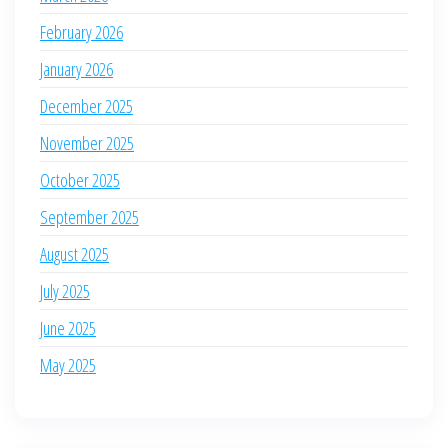
February 2026
January 2026
December 2025
November 2025
October 2025
September 2025
August 2025
July 2025
June 2025
May 2025