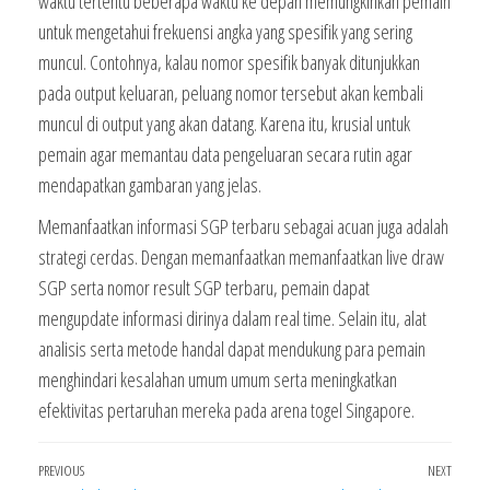
waktu tertentu beberapa waktu ke depan memungkinkan pemain
untuk mengetahui frekuensi angka yang spesifik yang sering
muncul. Contohnya, kalau nomor spesifik banyak ditunjukkan
pada output keluaran, peluang nomor tersebut akan kembali
muncul di output yang akan datang. Karena itu, krusial untuk
pemain agar memantau data pengeluaran secara rutin agar
mendapatkan gambaran yang jelas.
Memanfaatkan informasi SGP terbaru sebagai acuan juga adalah
strategi cerdas. Dengan memanfaatkan memanfaatkan live draw
SGP serta nomor result SGP terbaru, pemain dapat
mengupdate informasi dirinya dalam real time. Selain itu, alat
analisis serta metode handal dapat mendukung para pemain
menghindari kesalahan umum umum serta meningkatkan
efektivitas pertaruhan mereka pada arena togel Singapore.
Post
Previous
PREVIOUS
NEXT
Next