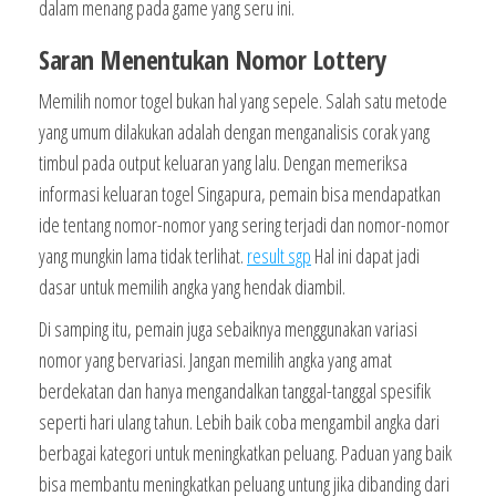
dalam menang pada game yang seru ini.
Saran Menentukan Nomor Lottery
Memilih nomor togel bukan hal yang sepele. Salah satu metode
yang umum dilakukan adalah dengan menganalisis corak yang
timbul pada output keluaran yang lalu. Dengan memeriksa
informasi keluaran togel Singapura, pemain bisa mendapatkan
ide tentang nomor-nomor yang sering terjadi dan nomor-nomor
yang mungkin lama tidak terlihat.
result sgp
Hal ini dapat jadi
dasar untuk memilih angka yang hendak diambil.
Di samping itu, pemain juga sebaiknya menggunakan variasi
nomor yang bervariasi. Jangan memilih angka yang amat
berdekatan dan hanya mengandalkan tanggal-tanggal spesifik
seperti hari ulang tahun. Lebih baik coba mengambil angka dari
berbagai kategori untuk meningkatkan peluang. Paduan yang baik
bisa membantu meningkatkan peluang untung jika dibanding dari