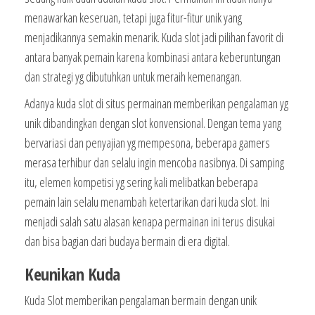
menawarkan keseruan, tetapi juga fitur-fitur unik yang
menjadikannya semakin menarik. Kuda slot jadi pilihan favorit di
antara banyak pemain karena kombinasi antara keberuntungan
dan strategi yg dibutuhkan untuk meraih kemenangan.
Adanya kuda slot di situs permainan memberikan pengalaman yg
unik dibandingkan dengan slot konvensional. Dengan tema yang
bervariasi dan penyajian yg mempesona, beberapa gamers
merasa terhibur dan selalu ingin mencoba nasibnya. Di samping
itu, elemen kompetisi yg sering kali melibatkan beberapa
pemain lain selalu menambah ketertarikan dari kuda slot. Ini
menjadi salah satu alasan kenapa permainan ini terus disukai
dan bisa bagian dari budaya bermain di era digital.
Keunikan Kuda
Kuda Slot memberikan pengalaman bermain dengan unik