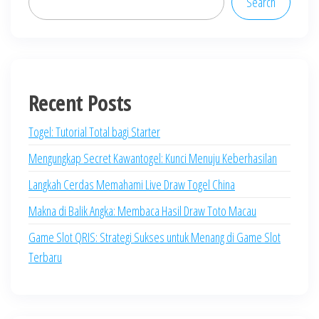
Search
Recent Posts
Togel: Tutorial Total bagi Starter
Mengungkap Secret Kawantogel: Kunci Menuju Keberhasilan
Langkah Cerdas Memahami Live Draw Togel China
Makna di Balik Angka: Membaca Hasil Draw Toto Macau
Game Slot QRIS: Strategi Sukses untuk Menang di Game Slot
Terbaru