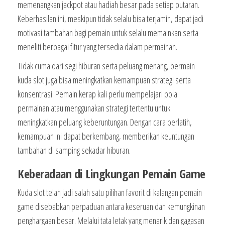
memenangkan jackpot atau hadiah besar pada setiap putaran.
Keberhasilan ini, meskipun tidak selalu bisa terjamin, dapat jadi
motivasi tambahan bagi pemain untuk selalu memainkan serta
meneliti berbagai fitur yang tersedia dalam permainan.
Tidak cuma dari segi hiburan serta peluang menang, bermain
kuda slot juga bisa meningkatkan kemampuan strategi serta
konsentrasi. Pemain kerap kali perlu mempelajari pola
permainan atau menggunakan strategi tertentu untuk
meningkatkan peluang keberuntungan. Dengan cara berlatih,
kemampuan ini dapat berkembang, memberikan keuntungan
tambahan di samping sekadar hiburan.
Keberadaan di Lingkungan Pemain Game
Kuda slot telah jadi salah satu pilihan favorit di kalangan pemain
game disebabkan perpaduan antara keseruan dan kemungkinan
penghargaan besar. Melalui tata letak yang menarik dan gagasan