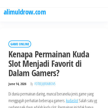
Skip
to
alimuldrow.com
the
content
GAME ONLINE
Kenapa Permainan Kuda
Slot Menjadi Favorit di
Dalam Gamers?
June 14, 2026
By
FOT8EJXJF0M8OV5
Di dunia permainan daring, muncul beraneka jenis game yang
menggugah perhatian beberapa gamers.
kudaslot
Salah satu yg
sedang naik daun adalah kuda slot. Permainan ini tidak hanya