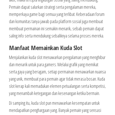
Pemain dapat salurkan strategi serta pengalaman mereka,
memperkaya game bagi semua yang terlibat. Keberadaan forum
dan komunitas tanya jawab pada platform sosial juga membuat
membuat permainan ini semakin menarik, sebab pemain dapat
saling info serta mendukung sebaliknya selama proses mereka.
Manfaat Memainkan Kuda Slot
Menjalankan kuda slot menawarkan pengalaman yang menghibur
dan menarik untuk para gamers. Melalui grafik yang memikat
serta gaya yang beragam, setiap permainan menawarkan nuansa
yang unik, membuat para pemain agar tidak merasa bosan. Kuda
slot kerap kali memadukan elemen petualangan serta kompetisi,
yang menambah ketegangan dan kesenangan ketika bermain.
Di samping itu, kuda slot pun menawarkan kesempatan untuk
mendapatkan penghargaan yang. Banyak pemain yang sensasi