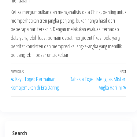
mendalam.
Ketika mengumpulkan dan menganalisis data China, penting untuk
memperhatikan tren jangka panjang, bukan hanya hasil dari
beberapa hari terakhir. Dengan melakukan evaluasi terhadap
data yang lebih luas, pemain dapat mengidentifikasi pola yang
bersifat konsisten dan memprediksi angka-angka yang memiliki
peluang lebih besar untuk keluar.
Post
Previous
PREVIOUS
NEXT
Next
Kayu Togel: Permainan
Rahasia Togel: Menguak Misteri
navigation
Post
Post
Kemajemukan di Era Daring
Angka Hari Ini
Search