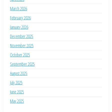
March 2026
February 2026
January 2026
December 2025
November 2025
October 2025
September 2025
August 2025
July 2025
June 2025
May 2025