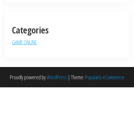
Categories
GAME ONLINE
Proudly powered by
WordPress
|
Theme:
Popularis eCommerce