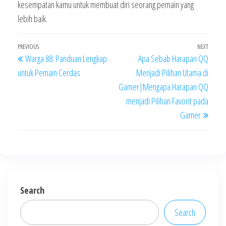
kesempatan kamu untuk membuat diri seorang pemain yang
lebih baik.
Post
Previous
PREVIOUS
NEXT
Next
Warga 88: Panduan Lengkap
Apa Sebab Harapan QQ
navigation
Post
Post
untuk Pemain Cerdas
Menjadi Pilihan Utama di
Gamer|Mengapa Harapan QQ
menjadi Pilihan Favorit pada
Gamer
Search
Search