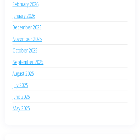
February 2026
January 2026
December 2025
November 2025
October 2025
September 2025
August 2025
July 2025
June 2025
May 2025