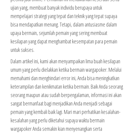
ujian yang, membuat banyak individu berupaya untuk
mempelajari strategi yang tepat dan teknik yang tepat supaya
bisa mendapatkan menang. Tetapi, dalam antusiasme dalam
upaya bermain, sejumlah pemain yang sering membuat
kesilapan yang dapat menghambat kesempatan para pemain
untuk sukses.
Dalam artikel ini, kami akan menyampaikan lima buah kesilapan
umum yang perlu dielakkan ketika bermain wargapoker. Melalui
memahami dan menghindari error ini, Anda bisa meningkatkan
keterampilan dan kenikmatan ketika bermain. Baik Anda seorang
seorang maupun atau sudah berpengalaman, informasi ini akan
sangat bermanfaat bagi menjadikan Anda menjadi sebagai
pemain yang kembali baik lagi. Mari mari perhatikan kesalahan-
kesalahan yang perlu diketahui supaya waktu bermain
wargapoker Anda semakin kian menyenangkan serta