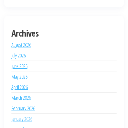
Archives
August 2026
July 2026
June 2026
May 2026
April 2026
March 2026
February 2026
January 2026