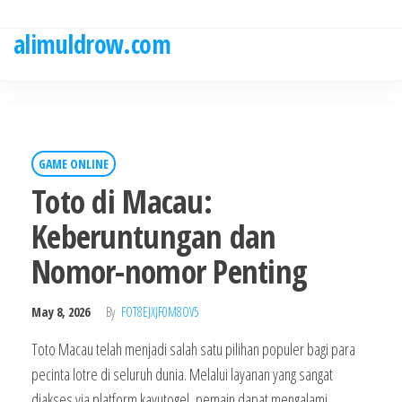
Skip
to
alimuldrow.com
the
content
GAME ONLINE
Toto di Macau:
Keberuntungan dan
Nomor-nomor Penting
May 8, 2026
By
FOT8EJXJF0M8OV5
Toto Macau telah menjadi salah satu pilihan populer bagi para
pecinta lotre di seluruh dunia. Melalui layanan yang sangat
diakses via platform kayutogel, pemain dapat mengalami