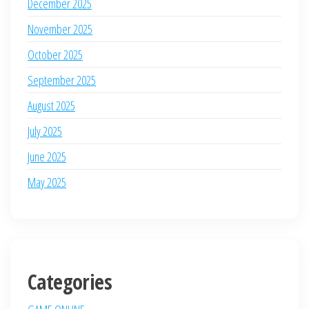
December 2025
November 2025
October 2025
September 2025
August 2025
July 2025
June 2025
May 2025
Categories