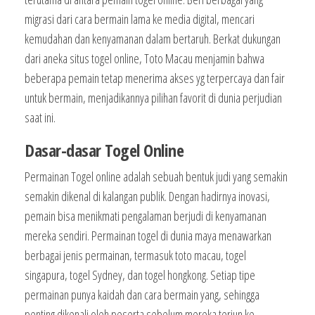
migrasi dari cara bermain lama ke media digital, mencari
kemudahan dan kenyamanan dalam bertaruh. Berkat dukungan
dari aneka situs togel online, Toto Macau menjamin bahwa
beberapa pemain tetap menerima akses yg terpercaya dan fair
untuk bermain, menjadikannya pilihan favorit di dunia perjudian
saat ini.
Dasar-dasar Togel Online
Permainan Togel online adalah sebuah bentuk judi yang semakin
semakin dikenal di kalangan publik. Dengan hadirnya inovasi,
pemain bisa menikmati pengalaman berjudi di kenyamanan
mereka sendiri. Permainan togel di dunia maya menawarkan
berbagai jenis permainan, termasuk toto macau, togel
singapura, togel Sydney, dan togel hongkong. Setiap tipe
permainan punya kaidah dan cara bermain yang, sehingga
penting dikenali oleh peserta sebelum mereka terjun ke