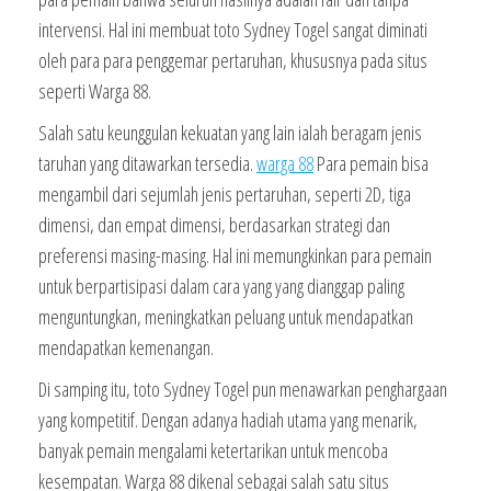
intervensi. Hal ini membuat toto Sydney Togel sangat diminati
oleh para para penggemar pertaruhan, khususnya pada situs
seperti Warga 88.
Salah satu keunggulan kekuatan yang lain ialah beragam jenis
taruhan yang ditawarkan tersedia.
warga 88
Para pemain bisa
mengambil dari sejumlah jenis pertaruhan, seperti 2D, tiga
dimensi, dan empat dimensi, berdasarkan strategi dan
preferensi masing-masing. Hal ini memungkinkan para pemain
untuk berpartisipasi dalam cara yang yang dianggap paling
menguntungkan, meningkatkan peluang untuk mendapatkan
mendapatkan kemenangan.
Di samping itu, toto Sydney Togel pun menawarkan penghargaan
yang kompetitif. Dengan adanya hadiah utama yang menarik,
banyak pemain mengalami ketertarikan untuk mencoba
kesempatan. Warga 88 dikenal sebagai salah satu situs