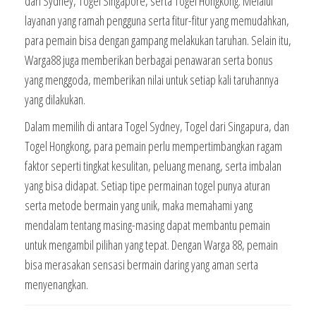
dari Sydney, Togel Singapore, serta Togel Hongkong. Melalui
layanan yang ramah pengguna serta fitur-fitur yang memudahkan,
para pemain bisa dengan gampang melakukan taruhan. Selain itu,
Warga88 juga memberikan berbagai penawaran serta bonus
yang menggoda, memberikan nilai untuk setiap kali taruhannya
yang dilakukan.
Dalam memilih di antara Togel Sydney, Togel dari Singapura, dan
Togel Hongkong, para pemain perlu mempertimbangkan ragam
faktor seperti tingkat kesulitan, peluang menang, serta imbalan
yang bisa didapat. Setiap tipe permainan togel punya aturan
serta metode bermain yang unik, maka memahami yang
mendalam tentang masing-masing dapat membantu pemain
untuk mengambil pilihan yang tepat. Dengan Warga 88, pemain
bisa merasakan sensasi bermain daring yang aman serta
menyenangkan.