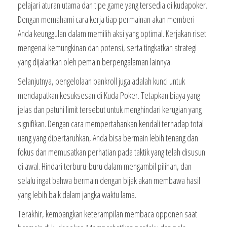
pelajari aturan utama dan tipe game yang tersedia di kudapoker.
Dengan memahami cara kerja tiap permainan akan memberi
Anda keunggulan dalam memilih aksi yang optimal. Kerjakan riset
mengenai kemungkinan dan potensi, serta tingkatkan strategi
yang dijalankan oleh pemain berpengalaman lainnya.
Selanjutnya, pengelolaan bankroll juga adalah kunci untuk
mendapatkan kesuksesan di Kuda Poker. Tetapkan biaya yang
jelas dan patuhi limit tersebut untuk menghindari kerugian yang
signifikan. Dengan cara mempertahankan kendali terhadap total
uang yang dipertaruhkan, Anda bisa bermain lebih tenang dan
fokus dan memusatkan perhatian pada taktik yang telah disusun
di awal. Hindari terburu-buru dalam mengambil pilihan, dan
selalu ingat bahwa bermain dengan bijak akan membawa hasil
yang lebih baik dalam jangka waktu lama.
Terakhir, kembangkan keterampilan membaca opponen saat