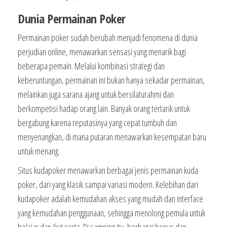
Dunia Permainan Poker
Permainan poker sudah berubah menjadi fenomena di dunia
perjudian online, menawarkan sensasi yang menarik bagi
beberapa pemain. Melalui kombinasi strategi dan
keberuntungan, permainan ini bukan hanya sekadar permainan,
melainkan juga sarana ajang untuk bersilaturahmi dan
berkompetisi hadap orang lain. Banyak orang tertarik untuk
bergabung karena reputasinya yang cepat tumbuh dan
menyenangkan, di mana putaran menawarkan kesempatan baru
untuk menang.
Situs kudapoker menawarkan berbagai jenis permainan kuda
poker, dari yang klasik sampai variasi modern. Kelebihan dari
kudapoker adalah kemudahan akses yang mudah dan interface
yang kemudahan penggunaan, sehingga menolong pemula untuk