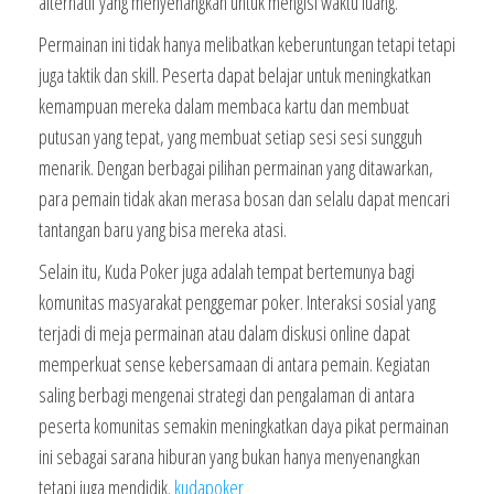
alternatif yang menyenangkan untuk mengisi waktu luang.
Permainan ini tidak hanya melibatkan keberuntungan tetapi tetapi
juga taktik dan skill. Peserta dapat belajar untuk meningkatkan
kemampuan mereka dalam membaca kartu dan membuat
putusan yang tepat, yang membuat setiap sesi sesi sungguh
menarik. Dengan berbagai pilihan permainan yang ditawarkan,
para pemain tidak akan merasa bosan dan selalu dapat mencari
tantangan baru yang bisa mereka atasi.
Selain itu, Kuda Poker juga adalah tempat bertemunya bagi
komunitas masyarakat penggemar poker. Interaksi sosial yang
terjadi di meja permainan atau dalam diskusi online dapat
memperkuat sense kebersamaan di antara pemain. Kegiatan
saling berbagi mengenai strategi dan pengalaman di antara
peserta komunitas semakin meningkatkan daya pikat permainan
ini sebagai sarana hiburan yang bukan hanya menyenangkan
tetapi juga mendidik.
kudapoker