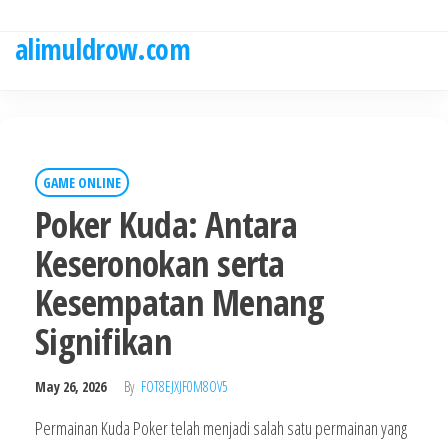
Skip
to
alimuldrow.com
the
content
GAME ONLINE
Poker Kuda: Antara
Keseronokan serta
Kesempatan Menang
Signifikan
May 26, 2026
By
FOT8EJXJF0M8OV5
Permainan Kuda Poker telah menjadi salah satu permainan yang