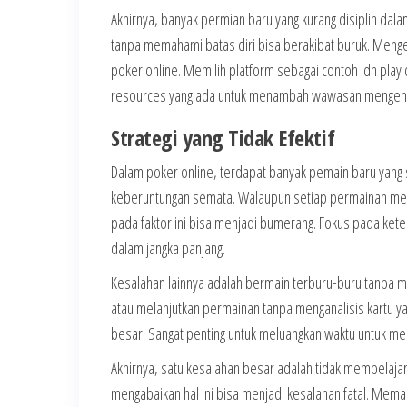
Akhirnya, banyak permian baru yang kurang disiplin da
tanpa memahami batas diri bisa berakibat buruk. Mengel
poker online. Memilih platform sebagai contoh idn pla
resources yang ada untuk menambah wawasan mengenai
Strategi yang Tidak Efektif
Dalam poker online, terdapat banyak pemain baru yang s
keberuntungan semata. Walaupun setiap permainan m
pada faktor ini bisa menjadi bumerang. Fokus pada kete
dalam jangka panjang.
Kesalahan lainnya adalah bermain terburu-buru tanpa m
atau melanjutkan permainan tanpa menganalisis kartu yan
besar. Sangat penting untuk meluangkan waktu untuk men
Akhirnya, satu kesalahan besar adalah tidak mempelajar
mengabaikan hal ini bisa menjadi kesalahan fatal. M