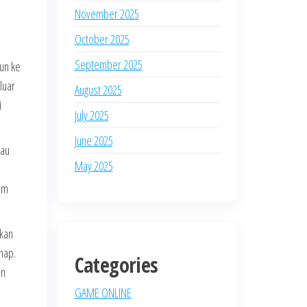
November 2025
October 2025
September 2025
un ke
luar
August 2025
i
July 2025
June 2025
tau
May 2025
am
ikan
hap.
Categories
in
GAME ONLINE