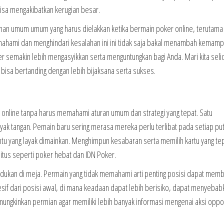
bisa mengakibatkan kerugian besar.
ahan umum umum yang harus dielakkan ketika bermain poker online, terutam
Memahami dan menghindari kesalahan ini ini tidak saja bakal menambah kemam
 semakin lebih mengasyikkan serta menguntungkan bagi Anda. Mari kita selid
bisa bertanding dengan lebih bijaksana serta sukses.
 online tanpa harus memahami aturan umum dan strategi yang tepat. Satu
yak tangan. Pemain baru sering merasa mereka perlu terlibat pada setiap pu
tu yang layak dimainkan. Menghimpun kesabaran serta memilih kartu yang te
itus seperti poker hebat dan IDN Poker.
dukan di meja. Permain yang tidak memahami arti penting posisi dapat mem
esif dari posisi awal, di mana keadaan dapat lebih berisiko, dapat menyebab
mungkinkan permian agar memiliki lebih banyak informasi mengenai aksi opp