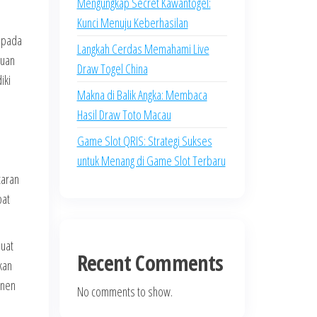
Mengungkap Secret Kawantogel:
Kunci Menuju Keberhasilan
a pada
Langkah Cerdas Memahami Live
puan
Draw Togel China
iki
Makna di Balik Angka: Membaca
Hasil Draw Toto Macau
Game Slot QRIS: Strategi Sukses
untuk Menang di Game Slot Terbaru
taran
pat
buat
Recent Comments
kan
onen
No comments to show.