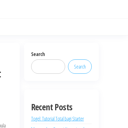
Search
Search
t
Recent Posts
Togel: Tutorial Total bagi Starter
mula