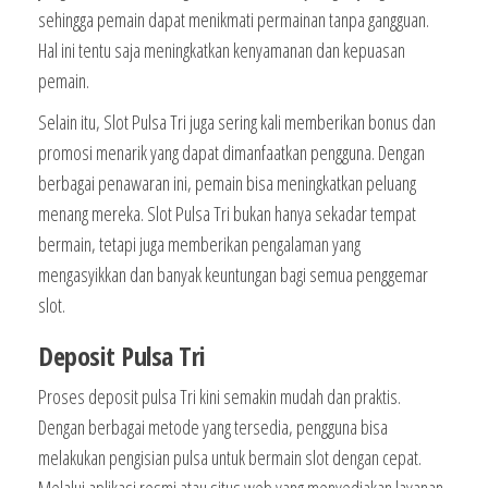
sehingga pemain dapat menikmati permainan tanpa gangguan.
Hal ini tentu saja meningkatkan kenyamanan dan kepuasan
pemain.
Selain itu, Slot Pulsa Tri juga sering kali memberikan bonus dan
promosi menarik yang dapat dimanfaatkan pengguna. Dengan
berbagai penawaran ini, pemain bisa meningkatkan peluang
menang mereka. Slot Pulsa Tri bukan hanya sekadar tempat
bermain, tetapi juga memberikan pengalaman yang
mengasyikkan dan banyak keuntungan bagi semua penggemar
slot.
Deposit Pulsa Tri
Proses deposit pulsa Tri kini semakin mudah dan praktis.
Dengan berbagai metode yang tersedia, pengguna bisa
melakukan pengisian pulsa untuk bermain slot dengan cepat.