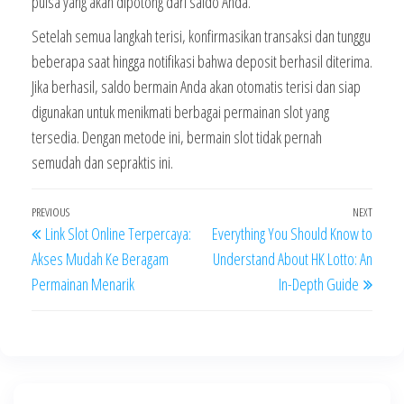
pulsa yang akan dipotong dari saldo Anda.
Setelah semua langkah terisi, konfirmasikan transaksi dan tunggu
beberapa saat hingga notifikasi bahwa deposit berhasil diterima.
Jika berhasil, saldo bermain Anda akan otomatis terisi dan siap
digunakan untuk menikmati berbagai permainan slot yang
tersedia. Dengan metode ini, bermain slot tidak pernah
semudah dan sepraktis ini.
Post
Previous
PREVIOUS
NEXT
Next
Link Slot Online Terpercaya:
Everything You Should Know to
navigation
Post
Post
Akses Mudah Ke Beragam
Understand About HK Lotto: An
Permainan Menarik
In-Depth Guide