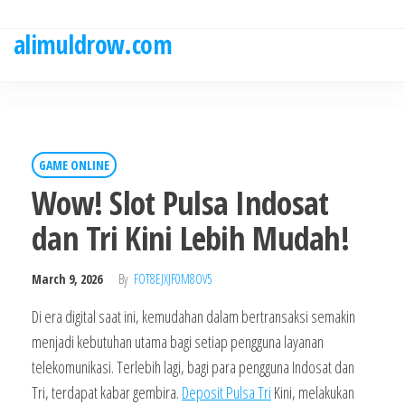
Skip
to
alimuldrow.com
the
content
GAME ONLINE
Wow! Slot Pulsa Indosat
dan Tri Kini Lebih Mudah!
March 9, 2026
By
FOT8EJXJF0M8OV5
Di era digital saat ini, kemudahan dalam bertransaksi semakin
menjadi kebutuhan utama bagi setiap pengguna layanan
telekomunikasi. Terlebih lagi, bagi para pengguna Indosat dan
Tri, terdapat kabar gembira.
Deposit Pulsa Tri
Kini, melakukan