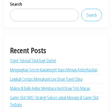
Search
Search
Recent Posts
Togel: Tutorial Total bagi Starter
Mengungkap Secret Kawantogel: Kunci Menuju Keberhasilan
Langkah Cerdas Memahami Live Draw Togel China
Makna di Balik Angka: Membaca Hasil Draw Toto Macau
Game Slot QRIS: Strategi Sukses untuk Menang di Game Slot
Terbaru