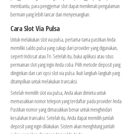
membantu, para penggemar slot dapat menikmati pengalaman
bermain yang lebih lancar dan menyenangkan.
Cara Slot Via Pulsa
Untuk melakukan slot via pulsa, pertama-tama pastikan Anda
memiliki saldo pulsa yang cukup dari provider yang digunakan,
seperti Indosat atau Tri. Setelah itu, buka aplikasi atau situs
permainan slot yang ingin Anda coba. Pilih metode deposit yang
diinginkan dan cari opsi slot via pulsa. Ikuti langkah-langkah yang
ditampilkan untuk melakukan transaksi.
Setelah memilih slot via pulsa, Anda akan diminta untuk
memasukkan nomor telepon yang terdaftar pada provider Anda.
Pastikan nomor yang dimasukkan benar untuk menghindari
kesalahan transaksi. Setelah itu, Anda dapat memilih jumlah
deposit yang ingin dilakukan. Sistem akan menghitung jumlah