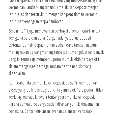
Melalui aplikasi resmi atau situs web yang menyediakan layanan
permainan, langkah-langkah untuk melakukan deposit menjadi
lebih jelas dan terstruktur, menjadikan pengalaman bermain
lebih menyenangkan tanpa hambatan.
Selain itu, Tri juga menawarkan berbagai promo menarik untuk
pengguna baru dan setia. Dengan adanya bonus deposit
tertentu, pemain dapat memanfaatkan dana tambahan untuk
meningkatkan peluang menang tanpa perlu mengeluarkan banyak
uang. Ini tentu saja membantu pemain untuk lebih percaya diri
dalam mengakses berbagai macam permainan slot yang
disediakan.
Kemudahan dalam melakukan deposit pulsa Tri memberikan
akses yang lebih luas bagi pencinta game slot. Para pemain tidak
perlu lagi merasa khawatir tentang cara melakukan deposit
karena semua prosesnya sudah dirancang untuk kenyamanan
pengguna. Dengan dukungan layanan pelanggan yang siap