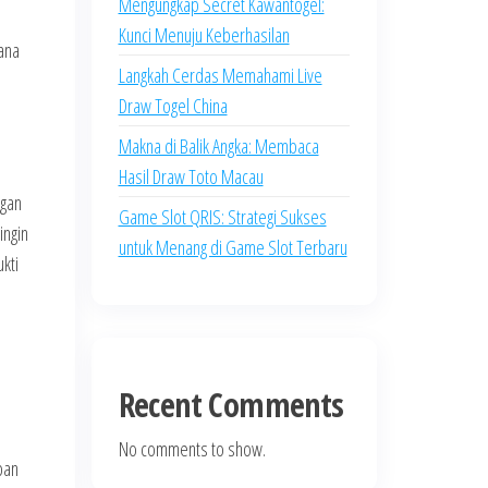
Mengungkap Secret Kawantogel:
Kunci Menuju Keberhasilan
ana
Langkah Cerdas Memahami Live
Draw Togel China
Makna di Balik Angka: Membaca
Hasil Draw Toto Macau
ngan
Game Slot QRIS: Strategi Sukses
ingin
untuk Menang di Game Slot Terbaru
kti
Recent Comments
No comments to show.
ban