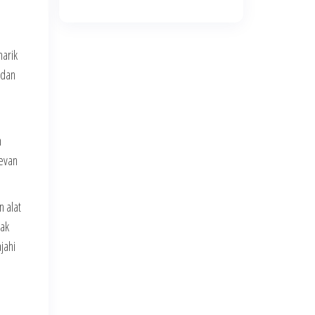
narik
 dan
n
levan
 alat
dak
jahi