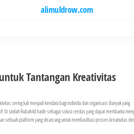
alimuldrow.com
 untuk Tantangan Kreativitas
ivitas sering kali menjadi kendala bagi individu dan organisasi. Banyak yang
tif. Di sinilah Rubah4d hadir sebagai solusi cerdas yang dapat membantu men
an sebuah platform yang dirancang untuk memfasilitasi proses kreativitas de