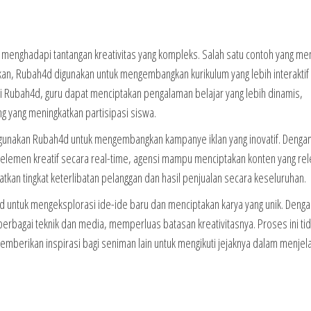
 menghadapi tantangan kreativitas yang kompleks. Salah satu contoh yang me
dikan, Rubah4d digunakan untuk mengembangkan kurikulum yang lebih interaktif
ri Rubah4d, guru dapat menciptakan pengalaman belajar yang lebih dinamis,
g yang meningkatkan partisipasi siswa.
nggunakan Rubah4d untuk mengembangkan kampanye iklan yang inovatif. Denga
lemen kreatif secara real-time, agensi mampu menciptakan konten yang re
katkan tingkat keterlibatan pelanggan dan hasil penjualan secara keseluruhan.
untuk mengeksplorasi ide-ide baru dan menciptakan karya yang unik. Dengan
rbagai teknik dan media, memperluas batasan kreativitasnya. Proses ini ti
memberikan inspirasi bagi seniman lain untuk mengikuti jejaknya dalam menjela