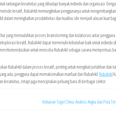
tuk tantangan kreativitas yang dihadapi banyak individu dan organisasi. Deng
n metode kreatif, Rubah4d memungkinkan penggunanya untuk mengembangkan
4d dalam meningkatkan produktivitas dan kualitas ide menjadi alasan kuat bag
tur yang memudahkan proses brainstorming dan kolaborasi antar pengguna.
 eksplorasi kreatif, Rubah4d dapat memenuhi kebutuhan baik untuk individu d
Kami merekomendasikan untuk mencoba Rubah4d sebagai sarana memperluas b
ikan Rubah4d dalam proses kreatif, penting untuk mengikuti pelatihan dan tut
tur yang ada, pengguna dapat memaksimalkan manfaat dari Rubah4d.
Rubah4d
K
n kreativitas, tetapi juga menciptakan peluang baru di berbagai sektor.
Keluaran Togel China: Analisis Angka dan Pola Ter