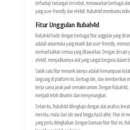
terhadap tantangan tersebut, menawarkan berbagai ala
yang user-friendly dan efektif, Rubah4d membantu indiv
Fitur Unggulan Rubah4d
Rubah4d hadir dengan berbagai fitur unggulan yang dir
adalah antarmuka yang intuitif dan user-friendly, memu
memanfaatkan semua yang ditawarkan. Dengan desain ya
efektif, menjadikannya alat yang sangat berguna dalam b
Salah satu fitur menarik lainnya adalah kemampuan kol
langsung di platform ini, berbagi ide, dan memberikan ma
kerja sama jarak jauh semakin umum. Dengan Rubah4d, s
menjadi lebih dinamis dan menyenangkan.
Selain itu, Rubah4d dilengkapi dengan alat analisis kre
mereka, mulai dari ide awal hingga hasil akhir. Fitur in
yang perlu ditingkatkan. Dengan bantuan fitur-fitur ini, 