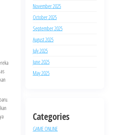
November 2025
October 2025
September 2025
August 2025
July 2025
June 2025
ereka
uas
May 2025
kan
baru.
tkan
Categories
ya
GAME ONLINE