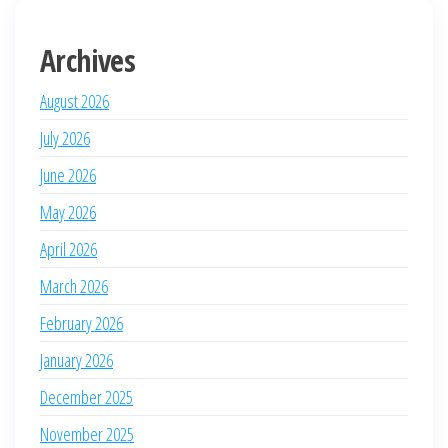
Archives
August 2026
July 2026
June 2026
May 2026
April 2026
March 2026
February 2026
January 2026
December 2025
November 2025