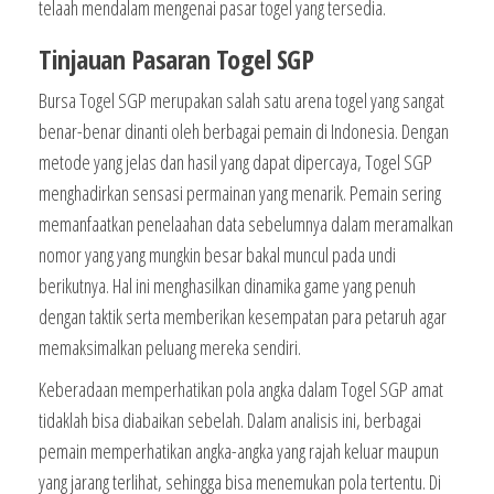
telaah mendalam mengenai pasar togel yang tersedia.
Tinjauan Pasaran Togel SGP
Bursa Togel SGP merupakan salah satu arena togel yang sangat
benar-benar dinanti oleh berbagai pemain di Indonesia. Dengan
metode yang jelas dan hasil yang dapat dipercaya, Togel SGP
menghadirkan sensasi permainan yang menarik. Pemain sering
memanfaatkan penelaahan data sebelumnya dalam meramalkan
nomor yang yang mungkin besar bakal muncul pada undi
berikutnya. Hal ini menghasilkan dinamika game yang penuh
dengan taktik serta memberikan kesempatan para petaruh agar
memaksimalkan peluang mereka sendiri.
Keberadaan memperhatikan pola angka dalam Togel SGP amat
tidaklah bisa diabaikan sebelah. Dalam analisis ini, berbagai
pemain memperhatikan angka-angka yang rajah keluar maupun
yang jarang terlihat, sehingga bisa menemukan pola tertentu. Di