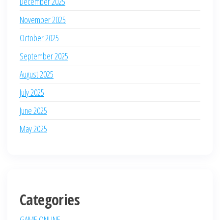
December 2025
November 2025
October 2025
September 2025
August 2025
July 2025
June 2025
May 2025
Categories
GAME ONLINE