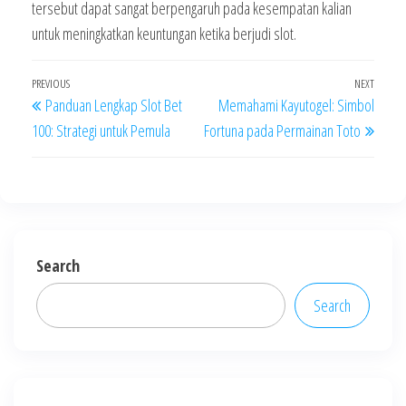
tersebut dapat sangat berpengaruh pada kesempatan kalian
untuk meningkatkan keuntungan ketika berjudi slot.
Post
Previous
PREVIOUS
NEXT
Next
Panduan Lengkap Slot Bet
Memahami Kayutogel: Simbol
navigation
Post
Post
100: Strategi untuk Pemula
Fortuna pada Permainan Toto
Search
Search