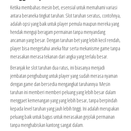
Ketika membahas mesin bet, esensial untuk memahami variasi
antara beraneka tingkat taruhan. Slot taruhan seratus, contohnya,
adalah opsi yang baik untuk player pemula maupun mereka yang
hendak menguji beragam permainan tanpa menyandang
ancaman yang besar. Dengan taruhan bet yang lebih kecil rendah,
player bisa mengetahui aneka fitur serta mekanisme game tanpa
merasakan merasa tekanan dari angka yang terlalu besar.
Beranjak ke slot taruhan dua ratus, ini biasanya menjadi
jembatan penghubung untuk player yang sudah merasa nyaman
dengan game dan bersedia mengangkat taruhannya. Mesin
taruhan ini memberi memberi peluang yang lebih besar dalam
menggaet kemenangan yang yang lebih besar, tanpa berpindah
kepada level taruhan yang jauh lebih tinggi. Ini adalah merupakan
peluang baik untuk bagus untuk merasakan gejolak permainan
tanpa menghabiskan kantong sangat dalam.