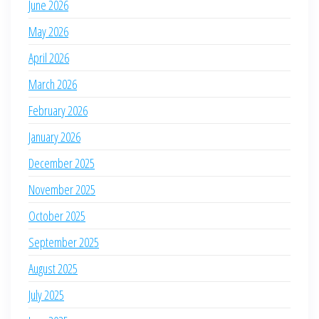
June 2026
May 2026
April 2026
March 2026
February 2026
January 2026
December 2025
November 2025
October 2025
September 2025
August 2025
July 2025