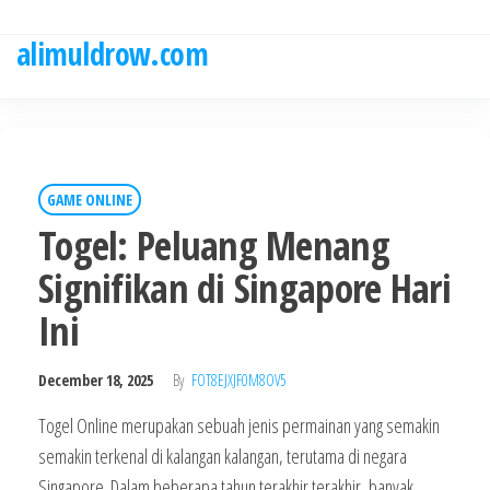
Skip
to
alimuldrow.com
the
content
GAME ONLINE
Togel: Peluang Menang
Signifikan di Singapore Hari
Ini
December 18, 2025
By
FOT8EJXJF0M8OV5
Togel Online merupakan sebuah jenis permainan yang semakin
semakin terkenal di kalangan kalangan, terutama di negara
Singapore. Dalam beberapa tahun terakhir terakhir, banyak