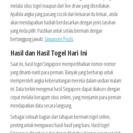
melalui situs togel maupun dari live draw yang disediakan.
Apabila angka yang pasang cocok dari keluaran itu keluar, anda
akan mendapatkan hadiah berdasarkan dengan jenis taruhan
yang Anda pilih. Pastikan untuk selalu bermain dengan
bertanggung jawab.
Singapore Pools
Hasil dan Hasil Togel Hari Ini
Saat ini, hasil togel Singapore memperlihatkan nomor-nomor
yang dinanti-nanti para pemain. Banyak yang berharap untuk
memperoleh angka keberuntungan mereka dalam undian malam
ini. Data terkini mengenai hasil Singapore dapat diakses dengan
cepat melalui beragam situs online, yang menjamin para pemain
mendapatkan data secara langsung.
Sebagai sebuah bagian dari tahapan bermain togel online,
penting untuk mengawasi hasil-hasil yang baru. Hasil togel