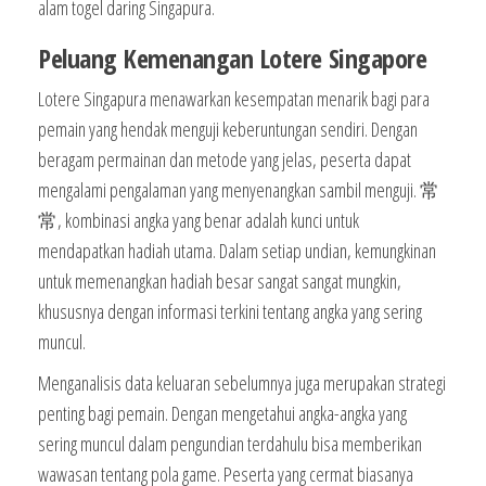
alam togel daring Singapura.
Peluang Kemenangan Lotere Singapore
Lotere Singapura menawarkan kesempatan menarik bagi para
pemain yang hendak menguji keberuntungan sendiri. Dengan
beragam permainan dan metode yang jelas, peserta dapat
mengalami pengalaman yang menyenangkan sambil menguji. 常
常, kombinasi angka yang benar adalah kunci untuk
mendapatkan hadiah utama. Dalam setiap undian, kemungkinan
untuk memenangkan hadiah besar sangat sangat mungkin,
khususnya dengan informasi terkini tentang angka yang sering
muncul.
Menganalisis data keluaran sebelumnya juga merupakan strategi
penting bagi pemain. Dengan mengetahui angka-angka yang
sering muncul dalam pengundian terdahulu bisa memberikan
wawasan tentang pola game. Peserta yang cermat biasanya