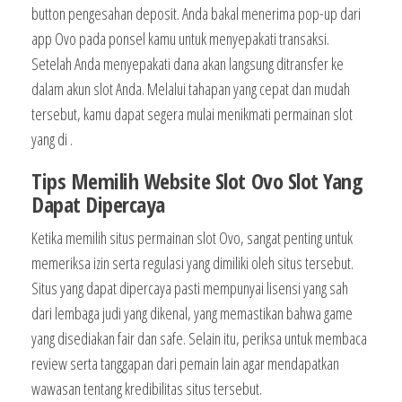
button pengesahan deposit. Anda bakal menerima pop-up dari
app Ovo pada ponsel kamu untuk menyepakati transaksi.
Setelah Anda menyepakati dana akan langsung ditransfer ke
dalam akun slot Anda. Melalui tahapan yang cepat dan mudah
tersebut, kamu dapat segera mulai menikmati permainan slot
yang di .
Tips Memilih Website Slot Ovo Slot Yang
Dapat Dipercaya
Ketika memilih situs permainan slot Ovo, sangat penting untuk
memeriksa izin serta regulasi yang dimiliki oleh situs tersebut.
Situs yang dapat dipercaya pasti mempunyai lisensi yang sah
dari lembaga judi yang dikenal, yang memastikan bahwa game
yang disediakan fair dan safe. Selain itu, periksa untuk membaca
review serta tanggapan dari pemain lain agar mendapatkan
wawasan tentang kredibilitas situs tersebut.