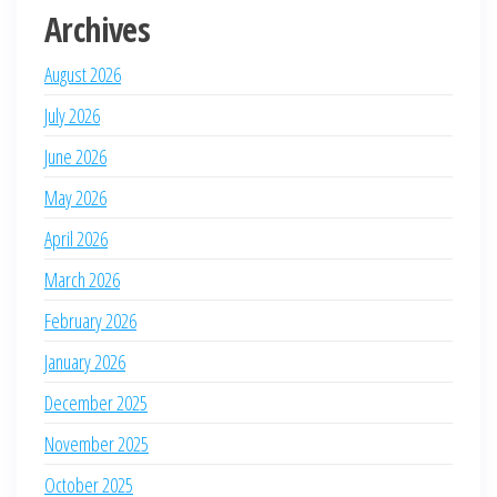
Archives
August 2026
July 2026
June 2026
May 2026
April 2026
March 2026
February 2026
January 2026
December 2025
November 2025
October 2025