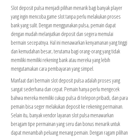
Slot deposit pulsa menjadi pilihan menarik bagi banyak player
yang ingin mencoba game slot tanpa perlu melakukan proses
bank yang sulit. Dengan menggunakan pulsa, pemain dapat
dengan mudah melanjutkan deposit dan segera memulai
bermain secepatnya. Hal ini menawarkan kenyamanan yang tinggi
dan kemudahan besar, terutama bagi orang-orang yang tidak
memiliki memiliki rekening bank atau mereka yang lebih
mengutamakan cara pembayaran yang simpel.
Manfaat dari bermain slot deposit pulsa adalah proses yang
sangat sederhana dan cepat. Pemain hanya perlu mengecek
bahwa mereka memiliki cukup pulsa di telepon pribadi, dan para
pemain bisa seger melakukan deposit ke rekening permainan.
Selain itu, banyak vendor layanan slot pulsa menawarkan
beragam tipe permainan yang seru dan bonus menarik untuk
dapat menambah peluang menang pemain. Dengan ragam pilihan