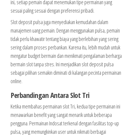
ini, setiap pemain dapat menemukan tipe permainan yang
sesuai paling sesuai dengan preferensi pribadi.
Slot deposit pulsa juga menyediakan kemudahan dalam
manajemen uang pemain. Dengan menggunakan pulsa, pemain
tidak perlu khawatir tentang biaya yang berlebihan yang sering
sering dalam proses perbankan. Karena itu, lebih mudah untuk
mengatur budget bermain dan menikmati pengalaman berharga
bermain slot tanpa stres. Ini menjadikan slot deposit pulsa
sebagai pilihan semakin diminati di kalangan pecinta permainan
online.
Perbandingan Antara Slot Tri
Ketika membahas permainan slot Tri, kedua tipe permainan ini
menawarkan benefit yang sangat menarik untuk beberapa
pengguna. Permainan Indosat terkenal dengan fasilitas top-up
pulsa, yang memungkinkan user untuk nikmati berbagai