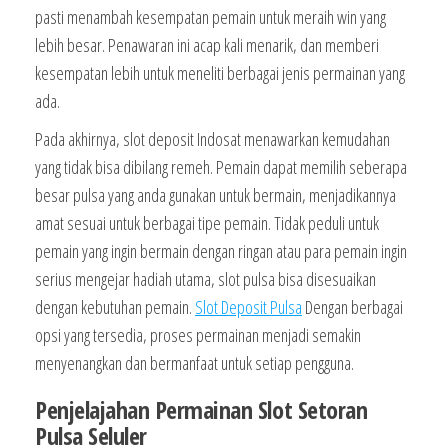
pasti menambah kesempatan pemain untuk meraih win yang
lebih besar. Penawaran ini acap kali menarik, dan memberi
kesempatan lebih untuk meneliti berbagai jenis permainan yang
ada.
Pada akhirnya, slot deposit Indosat menawarkan kemudahan
yang tidak bisa dibilang remeh. Pemain dapat memilih seberapa
besar pulsa yang anda gunakan untuk bermain, menjadikannya
amat sesuai untuk berbagai tipe pemain. Tidak peduli untuk
pemain yang ingin bermain dengan ringan atau para pemain ingin
serius mengejar hadiah utama, slot pulsa bisa disesuaikan
dengan kebutuhan pemain.
Slot Deposit Pulsa
Dengan berbagai
opsi yang tersedia, proses permainan menjadi semakin
menyenangkan dan bermanfaat untuk setiap pengguna.
Penjelajahan Permainan Slot Setoran
Pulsa Seluler