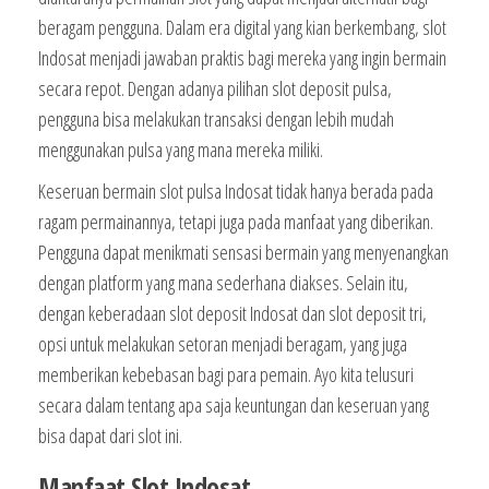
beragam pengguna. Dalam era digital yang kian berkembang, slot
Indosat menjadi jawaban praktis bagi mereka yang ingin bermain
secara repot. Dengan adanya pilihan slot deposit pulsa,
pengguna bisa melakukan transaksi dengan lebih mudah
menggunakan pulsa yang mana mereka miliki.
Keseruan bermain slot pulsa Indosat tidak hanya berada pada
ragam permainannya, tetapi juga pada manfaat yang diberikan.
Pengguna dapat menikmati sensasi bermain yang menyenangkan
dengan platform yang mana sederhana diakses. Selain itu,
dengan keberadaan slot deposit Indosat dan slot deposit tri,
opsi untuk melakukan setoran menjadi beragam, yang juga
memberikan kebebasan bagi para pemain. Ayo kita telusuri
secara dalam tentang apa saja keuntungan dan keseruan yang
bisa dapat dari slot ini.
Manfaat Slot Indosat