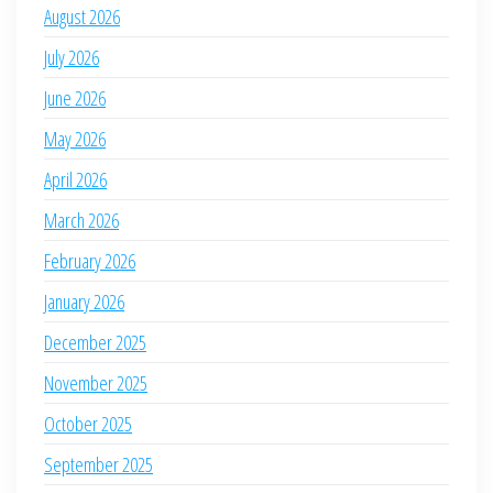
August 2026
July 2026
June 2026
May 2026
April 2026
March 2026
February 2026
January 2026
December 2025
November 2025
October 2025
September 2025