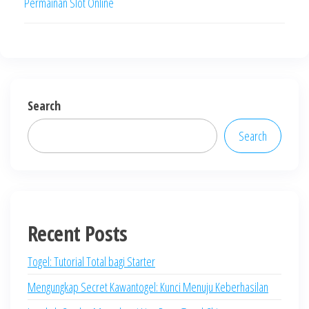
Permainan Slot Online
Search
Search
Recent Posts
Togel: Tutorial Total bagi Starter
Mengungkap Secret Kawantogel: Kunci Menuju Keberhasilan