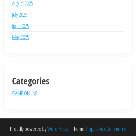
August 2025
July 2025
June 2025
May 2025
Categories
GAME ONLINE
Proudly powered by
WordPress
|
Theme:
Popularis eCommerce