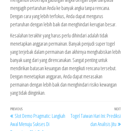
mengagih pertaruhan Anda ke banyak angka tanpa rencana.
Dengan cara yang lebih terfokus, Anda dapat mengurus
pertaruhan dengan lebih baik dan menghindari kerugian besar.
Kesalahan terakhir yang harus perlu dihindari adalah tidak
menetapkan anggaran permainan. Banyak penjudi super togel
yang terjebak dalam permainan dan akhirnya menghabiskan lebih
banyak uang dari yang direncanakan. Sangat penting untuk
mendirikan batasan keuangan dan mengikuti rencana tersebut.
Dengan menetapkan anggaran, Anda dapat merasakan
permainan dengan lebih baik dan menghindari risiko kewangan
yang tidak diinginkan.
Post
Previous
PREVIOUS
NEXT
Next
Slot Demo Pragmatic: Langkah
Togel Taiwan Hari Ini: Prediksi
navigation
Post
Post
Awal Menuju Sukses Di
dan Analisis Jitu