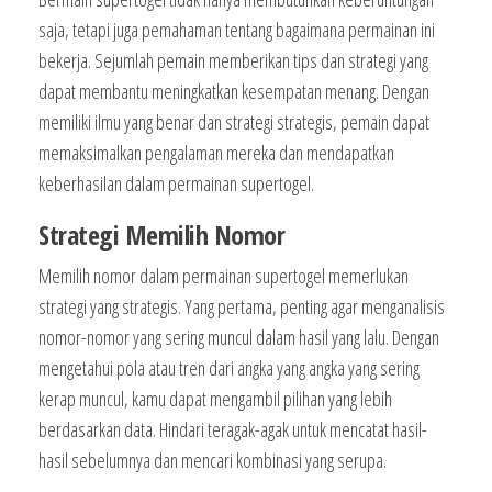
saja, tetapi juga pemahaman tentang bagaimana permainan ini
bekerja. Sejumlah pemain memberikan tips dan strategi yang
dapat membantu meningkatkan kesempatan menang. Dengan
memiliki ilmu yang benar dan strategi strategis, pemain dapat
memaksimalkan pengalaman mereka dan mendapatkan
keberhasilan dalam permainan supertogel.
Strategi Memilih Nomor
Memilih nomor dalam permainan supertogel memerlukan
strategi yang strategis. Yang pertama, penting agar menganalisis
nomor-nomor yang sering muncul dalam hasil yang lalu. Dengan
mengetahui pola atau tren dari angka yang angka yang sering
kerap muncul, kamu dapat mengambil pilihan yang lebih
berdasarkan data. Hindari teragak-agak untuk mencatat hasil-
hasil sebelumnya dan mencari kombinasi yang serupa.