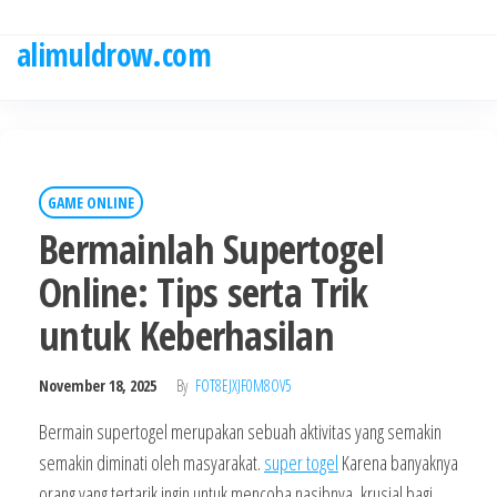
Skip
to
alimuldrow.com
the
content
GAME ONLINE
Bermainlah Supertogel
Online: Tips serta Trik
untuk Keberhasilan
November 18, 2025
By
FOT8EJXJF0M8OV5
Bermain supertogel merupakan sebuah aktivitas yang semakin
semakin diminati oleh masyarakat.
super togel
Karena banyaknya
orang yang tertarik ingin untuk mencoba nasibnya, krusial bagi