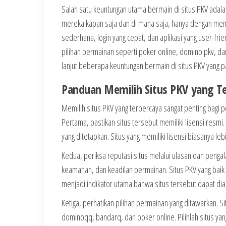
Salah satu keuntungan utama bermain di situs PKV ada
mereka kapan saja dan di mana saja, hanya dengan men
sederhana, login yang cepat, dan aplikasi yang user-
pilihan permainan seperti poker online, domino pkv, dan
lanjut beberapa keuntungan bermain di situs PKV yang pa
Panduan Memilih Situs PKV yang T
Memilih situs PKV yang terpercaya sangat penting bag
Pertama, pastikan situs tersebut memiliki lisensi resmi
yang ditetapkan. Situs yang memiliki lisensi biasanya 
Kedua, periksa reputasi situs melalui ulasan dan penga
keamanan, dan keadilan permainan. Situs PKV yang baik a
menjadi indikator utama bahwa situs tersebut dapat 
Ketiga, perhatikan pilihan permainan yang ditawarkan. 
dominoqq, bandarq, dan poker online. Pilihlah situs ya