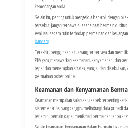
kemenangan Anda.
Selain itu, penting untuk mengelola bankroll dengan bi
tersebut. Jangan terbawa suasana saat bermain di sit
evaluasi secara rutin terhadap permainan dan keuangan
bandarq
Terakhir, penggunaan situs yang terpercaya dan memilik
PKV yang menawarkan keamanan, kenyamanan, dan berba
tepat dan menerapkan strategi yang sudah disebutkan, 
permainan poker online.
Keamanan dan Kenyamanan Bermain
Keamanan merupakan salah satu aspek terpenting ketika 
sistem enkripsi yang canggih, melindungi data pribadi 
terjamin, pemain dapat menikmati permainan tanpa khaw
Selain keamanan, kenyamanan dalam bermain juga menja