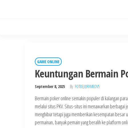
Skip
to
the
content
GAME ONLINE
Keuntungan Bermain Pok
September 8, 2025
By
FOT8EJXJF0M8OV5
Bermain poker online semakin populer di kalangan para 
melalui situs PKV. Situs-situs ini menawarkan berbaga
menghibur tetapi juga memberikan kesempatan besar 
permainan, banyak pemain yang beralih ke platform onli