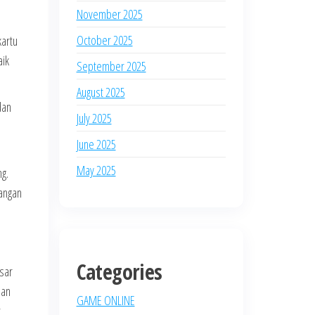
November 2025
October 2025
kartu
aik
September 2025
August 2025
dan
July 2025
June 2025
May 2025
g.
jangan
Categories
sar
dan
GAME ONLINE
t