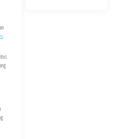
an
es
itus
ang
n
ng