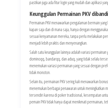
pastikan juga ada fitur login yang mudah dan aplikasi 
Keunggulan Permainan PKV dibandi
Permainan PKV menawarkan pengalaman bermain yang leb
kapan saja dan di mana saja, hanya dengan menggunakan
sesuai kenyamanan mereka, tanpa perlu melakukan perj
menjadi lebih praktis dan menyenangkan.
Salah satu keunggulan lainnya adalah variasi permainan
dominoqq, bandarqq, dan aduq, yang tidak selalu terse
menemukan variasi permainan yang sesuai dengan pre
tidak monoton.
Selain itu, permainan PKV sering kali menawarkan bonu
menemukan berbagai penawaran untuk meningkatkan moda
tersendiri karena di poker tradisional, kesempatan unt
pemain PKV tidak hanya dapat menikmati permainan, te