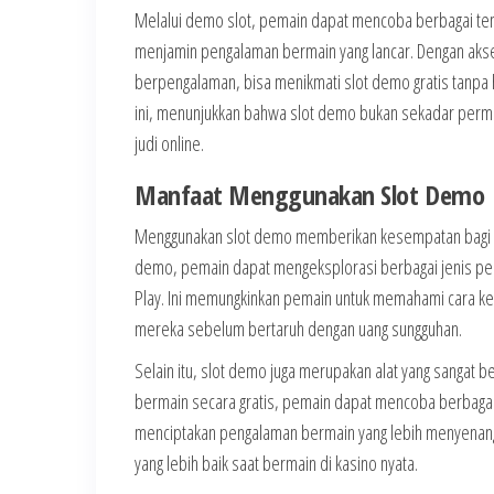
Melalui demo slot, pemain dapat mencoba berbagai tema
menjamin pengalaman bermain yang lancar. Dengan ak
berpengalaman, bisa menikmati slot demo gratis tanpa ha
ini, menunjukkan bahwa slot demo bukan sekadar permai
judi online.
Manfaat Menggunakan Slot Demo
Menggunakan slot demo memberikan kesempatan bagi pe
demo, pemain dapat mengeksplorasi berbagai jenis per
Play. Ini memungkinkan pemain untuk memahami cara ker
mereka sebelum bertaruh dengan uang sungguhan.
Selain itu, slot demo juga merupakan alat yang sangat
bermain secara gratis, pemain dapat mencoba berbagai
menciptakan pengalaman bermain yang lebih menyenan
yang lebih baik saat bermain di kasino nyata.