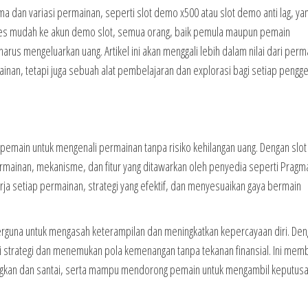
 dan variasi permainan, seperti slot demo x500 atau slot demo anti lag, ya
ses mudah ke akun demo slot, semua orang, baik pemula maupun pemain
rus mengeluarkan uang. Artikel ini akan menggali lebih dalam nilai dari perm
nan, tetapi juga sebuah alat pembelajaran dan explorasi bagi setiap pengg
main untuk mengenali permainan tanpa risiko kehilangan uang. Dengan slot
mainan, mekanisme, dan fitur yang ditawarkan oleh penyedia seperti Pragma
ja setiap permainan, strategi yang efektif, dan menyesuaikan gaya bermain
 berguna untuk mengasah keterampilan dan meningkatkan kepercayaan diri. De
 strategi dan menemukan pola kemenangan tanpa tekanan finansial. Ini mem
gkan dan santai, serta mampu mendorong pemain untuk mengambil keputus