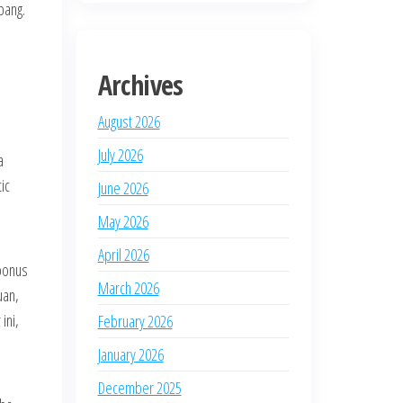
bang.
Archives
August 2026
July 2026
a
ic
June 2026
May 2026
April 2026
 bonus
March 2026
uan,
ini,
February 2026
January 2026
December 2025