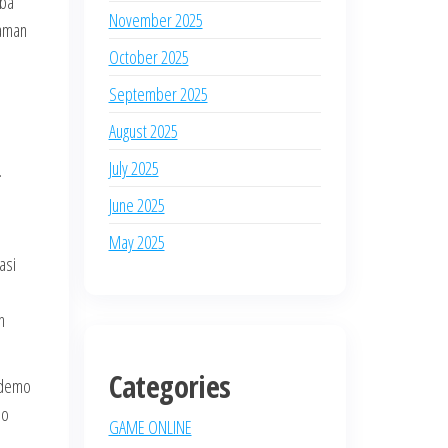
oba
November 2025
laman
October 2025
September 2025
August 2025
July 2025
.
June 2025
May 2025
asi
h
Categories
t demo
mo
GAME ONLINE